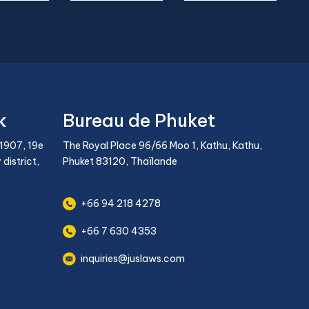
k
Bureau de Phuket
-1907, 19e
The Royal Place 96/66 Moo 1, Kathu, Kathu,
district,
Phuket 83120, Thaïlande
+66 94 218 4278
+66 7 630 4353
inquiries@juslaws.com