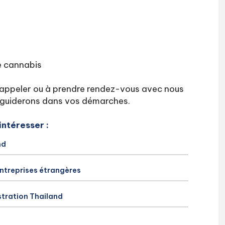
e cannabis
s appeler ou à prendre rendez-vous avec nous
us guiderons dans vos démarches.
intéresser :
nd
entreprises étrangères
stration Thailand