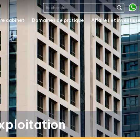
re cabinet
Domaines de pratique
Affaires et investis
xploitation