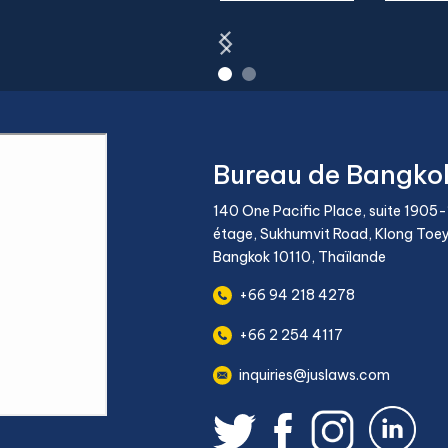
Bureau de Bangko
140 One Pacific Place, suite 1905
étage, Sukhumvit Road, Klong Toey 
Bangkok 10110, Thaïlande
+66 94 218 4278
+66 2 254 4117
inquiries@juslaws.com