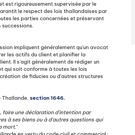
et est rigoureusement supervisée par le
arantit le respect des lois thaïlandaises par
 toutes les parties concernées et préservant
s successions.
cession impliquent généralement qu'un avocat
r les actifs du client et planifier la
ient. Il s'agit généralement de rédiger un
 qui soit conforme à toutes les lois
création de fiducies ou d'autres structures
e Thaïlande,
section 1646.
 faire une déclaration d'intention par
es à ses biens ou à d'autres questions qui
a mort.
"
ïlande en vertu du code civil et commercial :