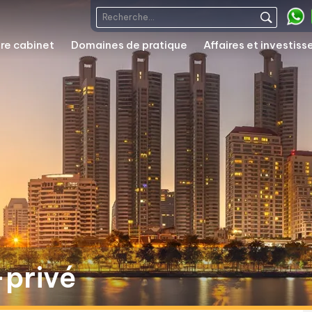
re cabinet
Domaines de pratique
Affaires et investis
-privé