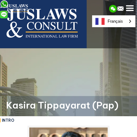
Français
Kasira Tippayarat (Pap)
INTRO