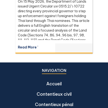
On 15 May 2026, the Department of Lands
issued Urgent Circular มท 0515.2/ว 10722
directing every provincial governor to step
up enforcement against foreigners holding
Thai land through Thai nominees. This article
delivers a full English translation of the
circular and a focused analysis of the Land
Code (Sections 74, 86, 94, 96 bis, 97, 98,
111, 112, 113) and the Penal Code (Sections
137 and 267) it relies on, with the leading
Read More '
Supreme Court (Dika) authorities including
Dika 344/2511, Dika 1038/2538, Dika
6056/2539, Dika 6412/2560, Dika
2744/2562, and Dika 4048/2528.
NAVIGATION
Accueil
Contentieux civil
Contentieux pénal