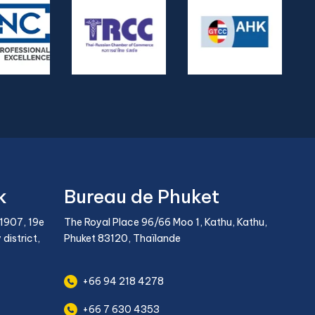
k
Bureau de Phuket
-1907, 19e
The Royal Place 96/66 Moo 1, Kathu, Kathu,
district,
Phuket 83120, Thaïlande
+66 94 218 4278
+66 7 630 4353