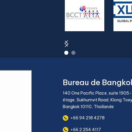
Bureau de Bangko
140 One Pacific Place, suite 1905
étage, Sukhumvit Road, Klong Toey 
Bangkok 10110, Thaïlande
+66 94 218 4278
+66 2 254 4117