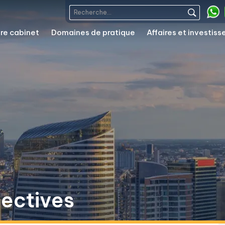
re cabinet
Domaines de pratique
Affaires et investis
pectives