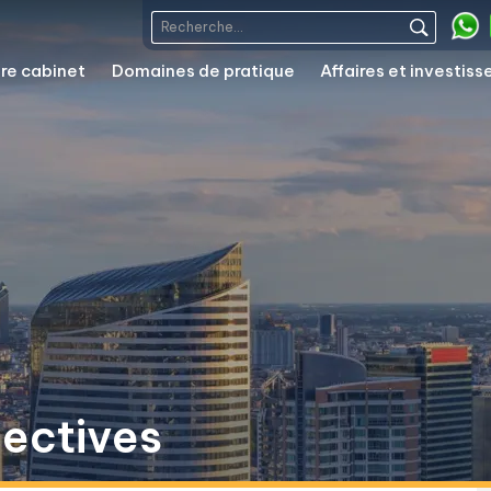
re cabinet
Domaines de pratique
Affaires et investis
pectives