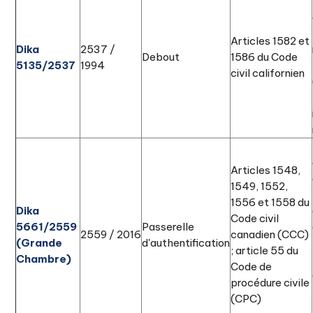
Articles 1582 et
Dika
2537 /
Debout
1586 du Code
5135/2537
1994
civil californien
Articles 1548,
1549, 1552,
1556 et 1558 du
Dika
Code civil
5661/2559
Passerelle
2559 / 2016
canadien (CCC)
(Grande
d'authentification
; article 55 du
Chambre)
Code de
procédure civile
(CPC)