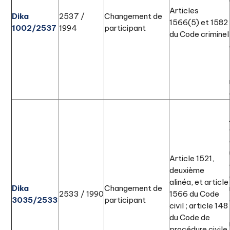
Articles
Dika
2537 /
Changement de
1566(5) et 1582
1002/2537
1994
participant
du Code criminel
Article 1521,
deuxième
alinéa, et article
Dika
Changement de
2533 / 1990
1566 du Code
3035/2533
participant
civil ; article 148
du Code de
procédure civile